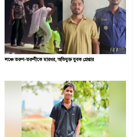
লঞ্চে তরুণ-তরুণীকে মারধর, অভিযুক্ত যুবক গ্রেপ্তার