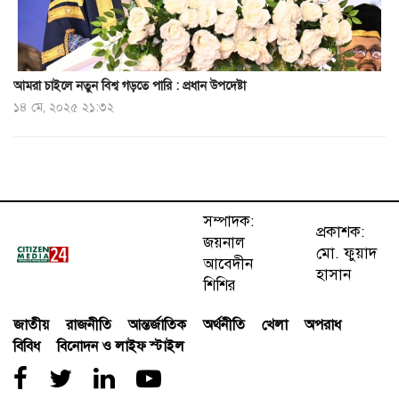
আমরা চাইলে নতুন বিশ্ব গড়তে পারি : প্রধান উপদেষ্টা
১৪ মে, ২০২৫ ২১:৩২
সম্পাদক:
প্রকাশক:
জয়নাল
মো. ফুয়াদ
আবেদীন
হাসান
শিশির
জাতীয়
রাজনীতি
আন্তর্জাতিক
অর্থনীতি
খেলা
অপরাধ
বিবিধ
বিনোদন ও লাইফ স্টাইল