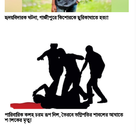
হৃদয়বিদারক ঘটনা, গাজীপুরে কিশোরকে ছুরিকাঘাতে হত্যা
পারিবারিক কলহ চরম রূপ নিল, ভৈরবে ভগ্নিপতির শাবলের আঘাতে
শ্যালকের মৃত্যু