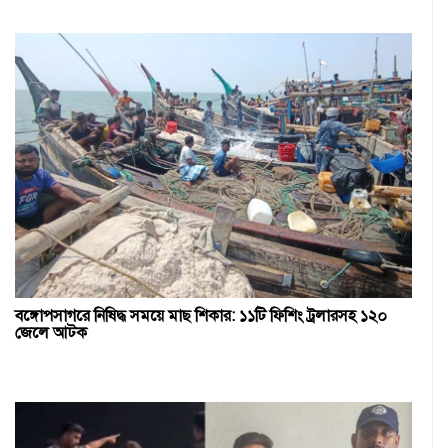
বঙ্গোপসাগরে নিষিদ্ধ সময়ে মাছ শিকার: ১১টি ফিশিং ট্রলারসহ ১২০
জেলে আটক