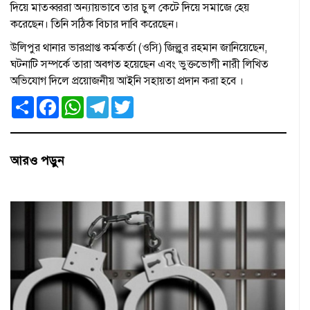
দিয়ে মাতব্বররা অন্যায়ভাবে তার চুল কেটে দিয়ে সমাজে হেয়
করেছেন। তিনি সঠিক বিচার দাবি করেছেন।
উলিপুর থানার ভারপ্রাপ্ত কর্মকর্তা (ওসি) জিল্লুর রহমান জানিয়েছেন,
ঘটনাটি সম্পর্কে তারা অবগত হয়েছেন এবং ভুক্তভোগী নারী লিখিত
অভিযোগ দিলে প্রয়োজনীয় আইনি সহায়তা প্রদান করা হবে ।
S
F
W
T
T
h
a
h
e
w
a
c
a
l
i
r
e
t
e
t
e
b
s
g
t
o
A
r
e
আরও পড়ুন
o
p
a
r
k
p
m