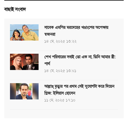
বাছাই সংবাদ
সাবেক এমপির মরদেহের খণ্ডাংশের অপেক্ষায়
স্বজনরা
১৪ মে, ২০২৫ ১৩:২২
শেখ পরিবারের সবাই তো এক না, তিনি আমার স্ত্রী:
পার্থ
১৪ মে, ২০২৫ ১৩:০১
আল্লাহ্ মৃত্যুর পর প্রথম সেই সুযোগটা করে দিয়েন
প্লিজ: ইলিয়াস হোসেন
১১ মে, ২০২৫ ১৭:১০