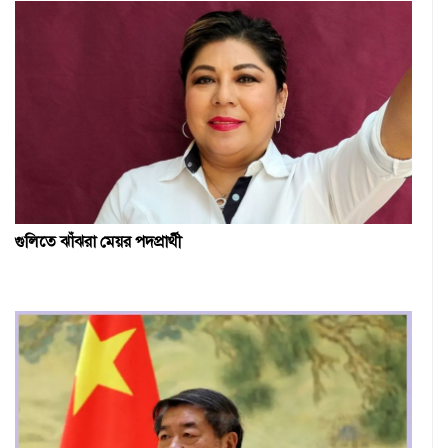
গুলিতে ঝাঁঝরা মেয়র পদপ্রার্থী