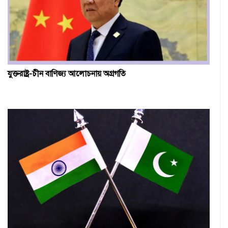
যুক্তরাষ্ট্র-চীন বাণিজ্য আলোচনায় অগ্রগতি