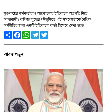
যুক্তরাষ্ট্রের কর্মকর্তারাও আলোচনার ইতিবাচক অগ্রগতি নিয়ে
আশাবাদী। বাণিজ্য যুদ্ধের পটভূমিতে এই সমঝোতাকে বৈশ্বিক
অর্থনীতির জন্য একটি ইতিবাচক বার্তা হিসেবে দেখা হচ্ছে।
S
F
W
T
T
h
a
h
e
w
a
c
a
l
i
r
e
t
e
t
e
b
s
g
t
o
A
r
e
আরও পড়ুন
o
p
a
r
k
p
m