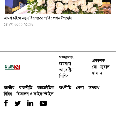
আমরা চাইলে নতুন বিশ্ব গড়তে পারি : প্রধান উপদেষ্টা
১৪ মে, ২০২৫ ২১:৩২
সম্পাদক:
প্রকাশক:
জয়নাল
মো. ফুয়াদ
আবেদীন
হাসান
শিশির
জাতীয়
রাজনীতি
আন্তর্জাতিক
অর্থনীতি
খেলা
অপরাধ
বিবিধ
বিনোদন ও লাইফ স্টাইল