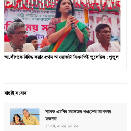
আ.লীগকে নিষিদ্ধ করার প্রথম আওয়াজটা বিএনপিই তুলেছিল : পুতুল
বাছাই সংবাদ
সাবেক এমপির মরদেহের খণ্ডাংশের অপেক্ষায়
স্বজনরা
১৪ মে, ২০২৫ ১৩:২২