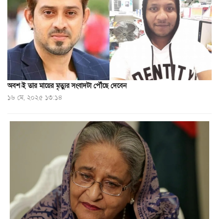
অবশ্যই তার মায়ের মৃত্যুর সংবাদটা পৌঁছে দেবেন
১৬ মে, ২০২৫ ১৩:১৪