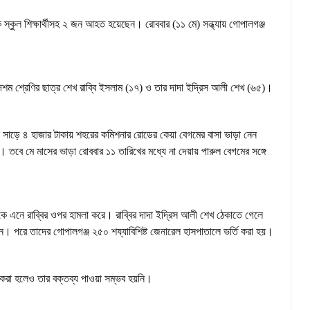
 স্কুল শিক্ষার্থীসহ ২ জন আহত হয়েছেন। রোববার (১১ মে) সন্ধ্যায় গোপালগঞ্জ
শম শ্রেণির ছাত্র শেখ রাব্বি ইসলাম (১৭) ও তার দাদা ইদ্রিস আলী শেখ (৬৫)।
ে সাড়ে ৪ হাজার টাকায় শহরের কমিশনার রোডের কেয়া বেগমের বাসা ভাড়া নেন
 তবে মে মাসের ভাড়া রোববার ১১ তারিখের মধ্যে না দেয়ায় পারুল বেগমের সঙ্গে
 এনে রাব্বির ওপর হামলা করে। রাব্বির দাদা ইদ্রিস আলী শেখ ঠেকাতে গেলে
 পরে তাদের গোপালগঞ্জ ২৫০ শয্যাবিশিষ্ট জেনারেল হাসপাতালে ভর্তি করা হয়।
গ করা হলেও তার বক্তব্য পাওয়া সম্ভব হয়নি।