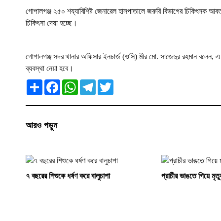
গোপালগঞ্জ ২৫০ শয্যাবিশিষ্ট জেনারেল হাসপাতালে জরুরি বিভাগের চিকিৎসক আবত
চিকিৎসা দেয়া হচ্ছে।
গোপালগঞ্জ সদর থানার অফিসার ইনচার্জ (ওসি) মীর মো. সাজেদুর রহমান বল
ব্যবস্থা নেয়া হবে।
S
F
W
T
T
h
a
h
e
w
a
c
a
l
i
r
e
t
e
t
e
b
s
g
t
o
A
r
e
আরও পড়ুন
o
p
a
r
k
p
m
৭ বছরের শিশুকে ধর্ষণ করে বালুচাপা
প্রাচীর ভাঙতে গিয়ে মৃত্য