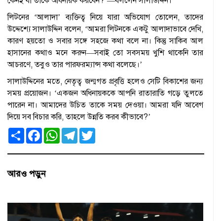
কেনই বা তাকে অধিনায়ক করবেন?’—বললেন সালাউদ্দিন।
লিটনের ‘আলাদা’ ব্যক্তিত্ব নিয়ে যারা অভিযোগ তোলেন, তাদের
উদ্দেশ্যে সালাউদ্দিন বলেন, ‘আমরা লিটনকে একটু আলাদাভাবে দেখি,
কারণ হয়তো ও সবার সঙ্গে সহজে কথা বলে না। কিন্তু সাকিব আল
হাসানের কথাও মনে করুন—সবাই তো সবসময় খুশি থাকেনি তার
আচরণে, তবুও তার পারফরম্যান্স কথা বলেছে।’
সালাউদ্দিনের মতে, নেতৃত্ব জন্মগত প্রবৃত্তি হলেও সেটি বিকাশের জন্য
সময় প্রয়োজন। ‘একজন অধিনায়ককে আপনি রাতারাতি গড়ে তুলতে
পারেন না। আমাদের উচিত তাকে সময় দেওয়া। আমরা যদি আবেগ
দিয়ে সব বিচার করি, তাহলে উন্নতি করব কীভাবে?’
S
F
W
T
T
h
a
h
e
w
a
c
a
l
i
r
e
t
e
t
e
b
s
g
t
o
A
r
e
আরও পড়ুন
o
p
a
r
k
p
m