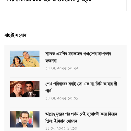
বাছাই সংবাদ
সাবেক এমপির মরদেহের খণ্ডাংশের অপেক্ষায়
স্বজনরা
১৪ মে, ২০২৫ ১৩:২২
শেখ পরিবারের সবাই তো এক না, তিনি আমার স্ত্রী:
পার্থ
১৪ মে, ২০২৫ ১৩:০১
আল্লাহ্ মৃত্যুর পর প্রথম সেই সুযোগটা করে দিয়েন
প্লিজ: ইলিয়াস হোসেন
১১ মে, ২০২৫ ১৭:১০