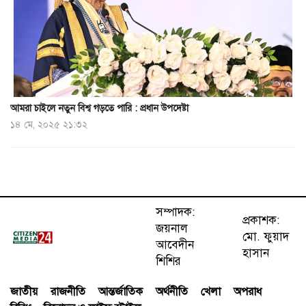
আমরা চাইলে নতুন বিশ্ব গড়তে পারি : প্রধান উপদেষ্টা
১৪ মে, ২০২৫ ২১:৩২
সম্পাদক:
প্রকাশক:
জয়নাল
মো. ফুয়াদ
আবেদীন
হাসান
শিশির
জাতীয়
রাজনীতি
আন্তর্জাতিক
অর্থনীতি
খেলা
অপরাধ